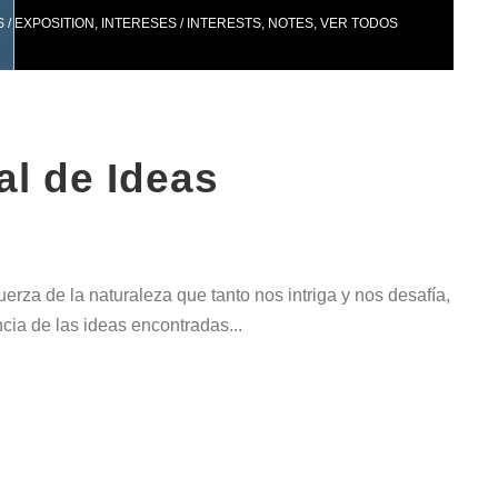
 / EXPOSITION
,
INTERESES / INTERESTS
,
NOTES
,
VER TODOS
l de Ideas
za de la naturaleza que tanto nos intriga y nos desafía,
ncia de las ideas encontradas...