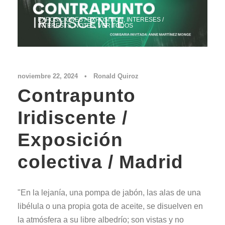
EXPOSICIONES / EXPOSITION
,
INTERESES /
INTERESTS
,
NOTES
,
VER TODOS
noviembre 22, 2024
•
Ronald Quiroz
Contrapunto
Iridiscente /
Exposición
colectiva / Madrid
"En la lejanía, una pompa de jabón, las alas de una
libélula o una propia gota de aceite, se disuelven en
la atmósfera a su libre albedrío; son vistas y no