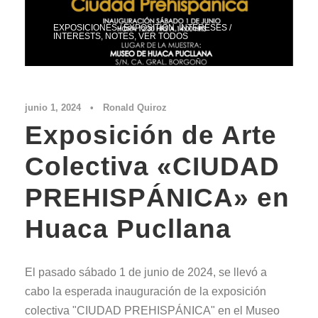
EXPOSICIONES / EXPOSITION
,
INTERESES /
INTERESTS
,
NOTES
,
VER TODOS
junio 1, 2024
•
Ronald Quiroz
Exposición de Arte
Colectiva «CIUDAD
PREHISPÁNICA» en
Huaca Pucllana
El pasado sábado 1 de junio de 2024, se llevó a
cabo la esperada inauguración de la exposición
colectiva "CIUDAD PREHISPÁNICA" en el Museo