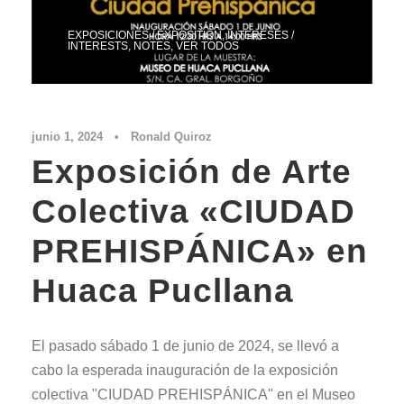
EXPOSICIONES / EXPOSITION
,
INTERESES /
INTERESTS
,
NOTES
,
VER TODOS
junio 1, 2024
•
Ronald Quiroz
Exposición de Arte
Colectiva «CIUDAD
PREHISPÁNICA» en
Huaca Pucllana
El pasado sábado 1 de junio de 2024, se llevó a
cabo la esperada inauguración de la exposición
colectiva "CIUDAD PREHISPÁNICA" en el Museo