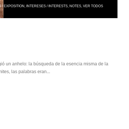
 / EXPOSITION
,
INTERESES / INTERESTS
,
NOTES
,
VER TODOS
ió un anhelo: la búsqueda de la esencia misma de la
ites, las palabras eran...