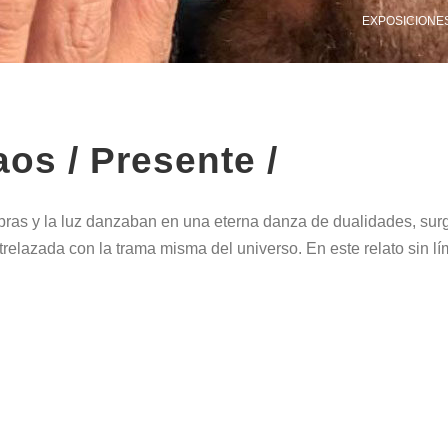
EXPOSICIONES
os / Presente /
as y la luz danzaban en una eterna danza de dualidades, surg
ntrelazada con la trama misma del universo. En este relato sin lím