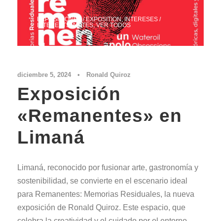
EXPOSICIONES / EXPOSITION
,
INTERESES /
INTERESTS
,
NOTES
,
VER TODOS
diciembre 5, 2024
•
Ronald Quiroz
Exposición
«Remanentes» en
Limaná
Limaná, reconocido por fusionar arte, gastronomía y
sostenibilidad, se convierte en el escenario ideal
para Remanentes: Memorias Residuales, la nueva
exposición de Ronald Quiroz. Este espacio, que
celebra la creatividad y el cuidado por el entorno,