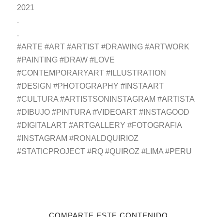
2021
.
.
#ARTE #ART #ARTIST #DRAWING #ARTWORK
#PAINTING #DRAW #LOVE
#CONTEMPORARYART #ILLUSTRATION
#DESIGN #PHOTOGRAPHY #INSTAART
#CULTURA #ARTISTSONINSTAGRAM #ARTISTA
#DIBUJO #PINTURA #VIDEOART #INSTAGOOD
#DIGITALART #ARTGALLERY #FOTOGRAFIA
#INSTAGRAM #RONALDQUIRIOZ
#STATICPROJECT #RQ #QUIROZ #LIMA #PERU
COMPARTE ESTE CONTENIDO