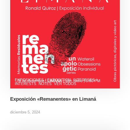
EXPOSICIONES / EXPOSITION
,
INTERESES /
INTERESTS
,
NOTES
,
VER TODOS
Exposición «Remanentes» en Limaná
diciembre 5, 2024