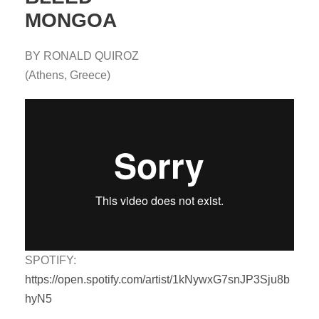
MONGOA
BY RONALD QUIROZ
(Athens, Greece)
SPOTIFY:
https://open.spotify.com/artist/1kNywxG7snJP3Sju8b
hyN5