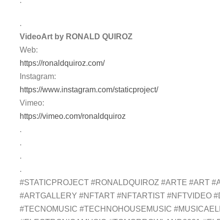
.
.
VideoArt by RONALD QUIROZ
Web:
https://ronaldquiroz.com/
Instagram:
https://www.instagram.com/staticproject/
Vimeo:
https://vimeo.com/ronaldquiroz
.
.
.
.
#STATICPROJECT #RONALDQUIROZ #ARTE #ART #A
#ARTGALLERY #NFTART #NFTARTIST #NFTVIDEO 
#TECNOMUSIC #TECHNOHOUSEMUSIC #MUSICAEL