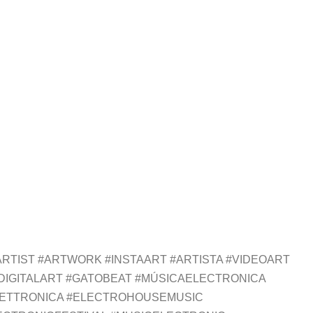
RTIST #ARTWORK #INSTAART #ARTISTA #VIDEOART
#DIGITALART #GATOBEAT #MÚSICAELECTRONICA
ETTRONICA #ELECTROHOUSEMUSIC