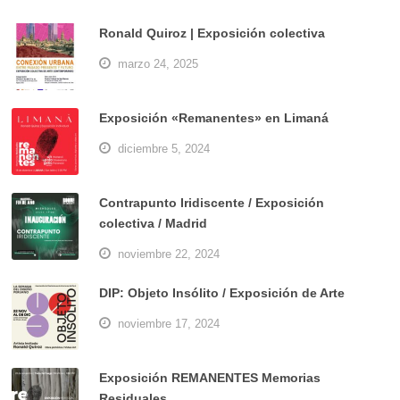
Ronald Quiroz | Exposición colectiva
marzo 24, 2025
Exposición «Remanentes» en Limaná
diciembre 5, 2024
Contrapunto Iridiscente / Exposición
colectiva / Madrid
noviembre 22, 2024
DIP: Objeto Insólito / Exposición de Arte
noviembre 17, 2024
Exposición REMANENTES Memorias
Residuales…