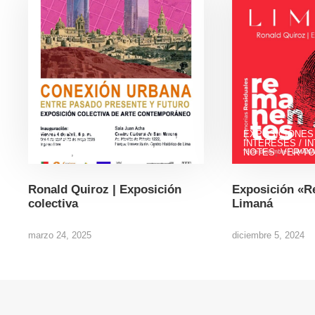
EXPOSICIONES / EXPOSITION
,
EXPOSICIONES 
INTERESES / INTERESTS
,
INTERESES / I
NOTES
,
VER TODOS
NOTES
,
VER T
Ronald Quiroz | Exposición
Exposición «R
colectiva
Limaná
marzo 24, 2025
diciembre 5, 2024