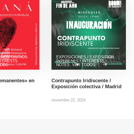
/ EXPOSITION
,
EXPOSICIONES / EXPOSITION
,
NTERESTS
,
INTERESES / INTERESTS
,
ODOS
NOTES
,
VER TODOS
emanentes» en
Contrapunto Iridiscente /
Exposición colectiva / Madrid
noviembre 22, 2024