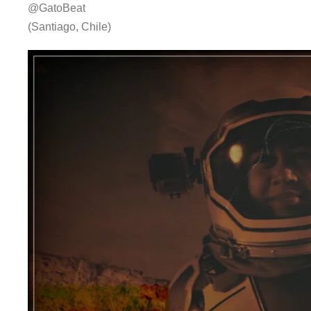
@GatoBeat
(Santiago, Chile)