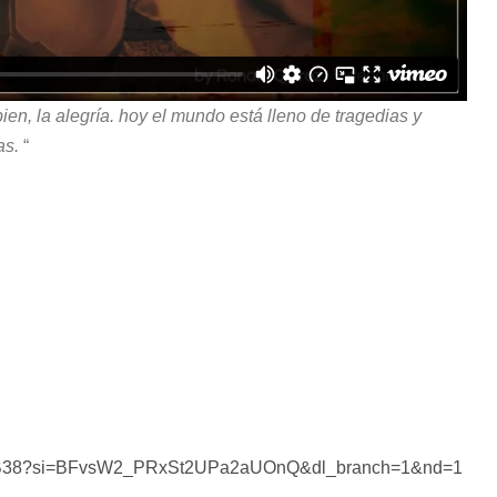
bien, la alegría. hoy el mundo está lleno de tragedias y
as.
“
G4NLB38?si=BFvsW2_PRxSt2UPa2aUOnQ&dl_branch=1&nd=1