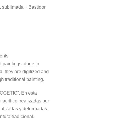
a, sublimada + Bastidor
sents
paintings; done in
d, they are digitized and
h traditional painting.
LOGETIC”. En esta
 acrílico, realizadas por
talizadas y deformadas
ntura tradicional.