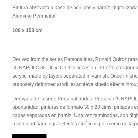
Pintura abstracta a base de acrílicos y barníz, digitalizad
Aluminio Perimetral.
100 x 158 cm
Derived from the series Personalities, Ronald Quiroz pre
«UNAPOLOGETIC». On this occasion, 30 x 20 cms format 
acrylic, made by layers separated in varnish. Once finishe
purposely deformed at will to achieve kinetic effects throug
Derivado de la serie Personalidades, Presento “UNAPO
oportunidad, pinturas de formato 30 x 20 ctms; pintadas en
capas separadas en barniz. Una vez terminadas, son digi
a voluntad para lograr efectos cinéticos por medio de la pi