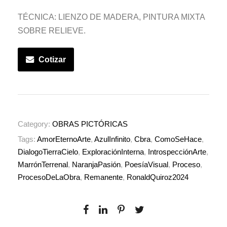
TÉCNICA: LIENZO DE MADERA, PINTURA MIXTA
SOBRE RELIEVE.
Cotizar
Category:
OBRAS PICTÓRICAS
Tags:
AmorEternoArte
,
AzulInfinito
,
Cbra
,
ComoSeHace
,
DialogoTierraCielo
,
ExploraciónInterna
,
IntrospecciónArte
,
MarrónTerrenal
,
NaranjaPasión
,
PoesíaVisual
,
Proceso
,
ProcesoDeLaObra
,
Remanente
,
RonaldQuiroz2024