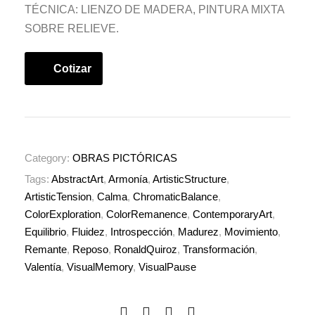
TÉCNICA: LIENZO DE MADERA, PINTURA MIXTA
SOBRE RELIEVE.
Cotizar
Category:
OBRAS PICTÓRICAS
Tags:
AbstractArt
,
Armonía
,
ArtisticStructure
,
ArtisticTension
,
Calma
,
ChromaticBalance
,
ColorExploration
,
ColorRemanence
,
ContemporaryArt
,
Equilibrio
,
Fluidez
,
Introspección
,
Madurez
,
Movimiento
,
Remante
,
Reposo
,
RonaldQuiroz
,
Transformación
,
Valentía
,
VisualMemory
,
VisualPause